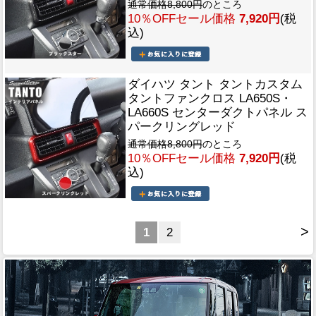
通常価格8,800円
のところ
10％OFFセール価格
7,920円
(税
込)
ダイハツ タント タントカスタム
タントファンクロス LA650S・
LA660S センターダクトパネル ス
パークリングレッド
通常価格8,800円
のところ
10％OFFセール価格
7,920円
(税
込)
>
1
2