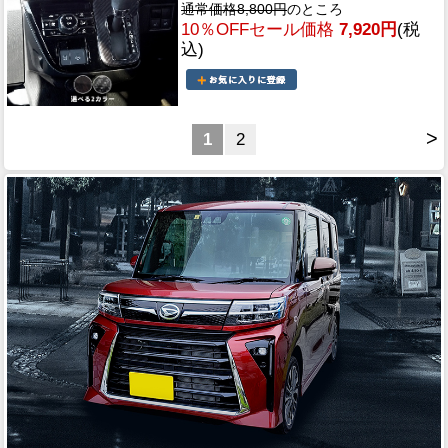
通常価格8,800円
のところ
10％OFFセール価格
7,920円
(税
込)
>
1
2