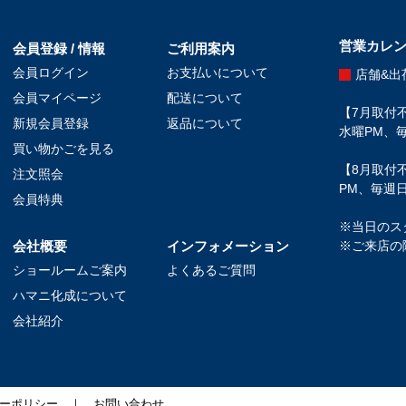
営業カレ
会員登録 / 情報
ご利用案内
会員ログイン
お支払いについて
店舗&出
会員マイページ
配送について
【7月取付不
新規会員登録
返品について
水曜PM、毎
買い物かごを見る
【8月取付不
注文照会
PM、毎週日
会員特典
※当日のス
会社概要
インフォメーション
※ご来店の
ショールームご案内
よくあるご質問
ハマニ化成について
会社紹介
ーポリシー
｜
お問い合わせ