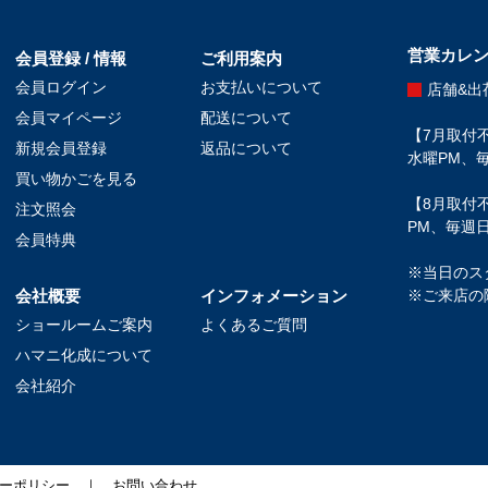
営業カレ
会員登録 / 情報
ご利用案内
会員ログイン
お支払いについて
店舗&出
会員マイページ
配送について
【7月取付不
新規会員登録
返品について
水曜PM、毎
買い物かごを見る
【8月取付不
注文照会
PM、毎週日
会員特典
※当日のス
会社概要
インフォメーション
※ご来店の
ショールームご案内
よくあるご質問
ハマニ化成について
会社紹介
ーポリシー
｜
お問い合わせ