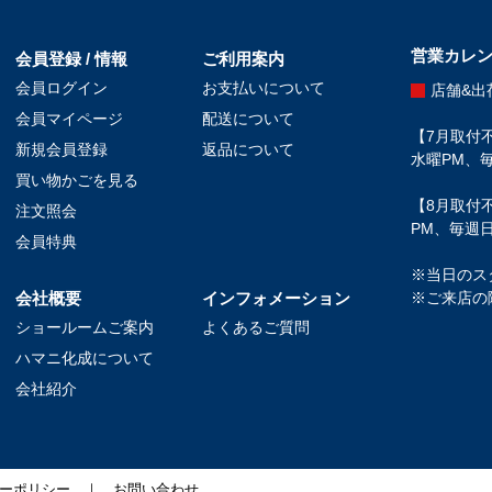
営業カレ
会員登録 / 情報
ご利用案内
会員ログイン
お支払いについて
店舗&出
会員マイページ
配送について
【7月取付不
新規会員登録
返品について
水曜PM、毎
買い物かごを見る
【8月取付不
注文照会
PM、毎週日
会員特典
※当日のス
会社概要
インフォメーション
※ご来店の
ショールームご案内
よくあるご質問
ハマニ化成について
会社紹介
ーポリシー
｜
お問い合わせ