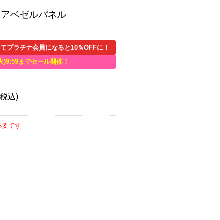
6 ドアベゼルパネル
てプラチナ会員になると10％OFFに！
火)9:59までセール開催！
(税込)
必要です