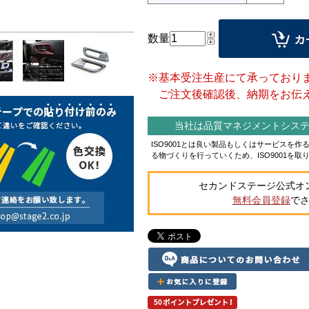
数量
※基本受注生産にて承っており
ご注文後確認後、納期をお伝え
当社は品質マネジメントシステム
ISO9001とは良い製品もしくはサービスを
る物づくりを行っていくため、ISO9001を取
セカンドステージ公式オ
無料会員登録
で