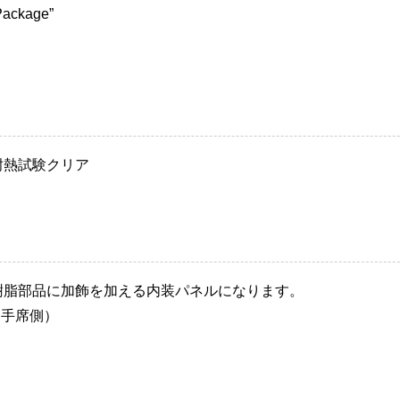
Package”
耐熱試験クリア
樹脂部品に加飾を加える内装パネルになります。
助手席側）