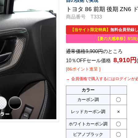
自の技術で実現
トヨタ 86 前期 後期 ZN
商品番号 T333
【当サイト限定特典】
無料会員登録し
【夏の大感車祭】8/18(
通常価格9,900円
のところ
8,910円
10％OFFセール価格
[86ポイント進呈 ]
会員価格で購入するにはログインが
カラー
カーボン調
レッドカーボン調
×
ホワイトカーボン調
ピアノブラック